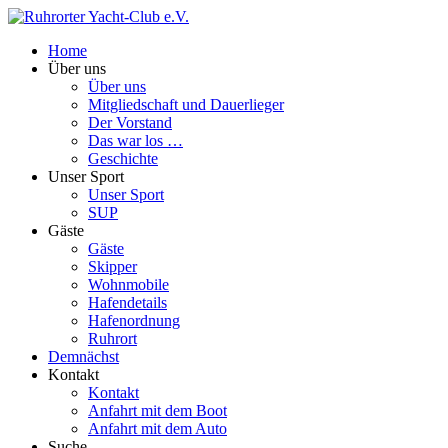
Home
Über uns
Über uns
Mitgliedschaft und Dauerlieger
Der Vorstand
Das war los …
Geschichte
Unser Sport
Unser Sport
SUP
Gäste
Gäste
Skipper
Wohnmobile
Hafendetails
Hafenordnung
Ruhrort
Demnächst
Kontakt
Kontakt
Anfahrt mit dem Boot
Anfahrt mit dem Auto
Suche